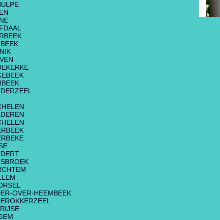
HULPE
EN
NE
FDAAL
RBEEK
BEEK
NIK
VEN
DEKERKE
KEBEEK
MBEEK
DERZEEL
CHELEN
LDEREN
CHELEN
ERBEEK
ERBEKE
SE
LDERT
LSBROEK
RCHTEM
LLEM
ORSEL
ER-OVER-HEEMBEEK
DEROKKERZEEL
RIJSE
GEM