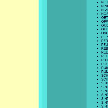
NIE
NIN
NIV
NO
OET
OPW
OU
OU
OVE
PEP
PER
PEU
RE
REE
RE
RIX
RO
RUI
RU
SCH
SCH
SIN
SIN
SIN
SIN
SIN
SIN
SIN