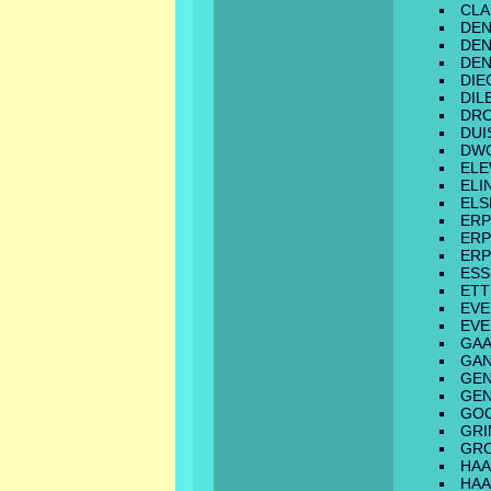
CL
DE
DE
DE
DIE
DIL
DR
DUI
DW
ELE
ELI
ELS
ERP
ERP
ERP
ESS
ETT
EV
EVE
GAA
GA
GE
GEN
GOO
GR
GRO
HA
HA