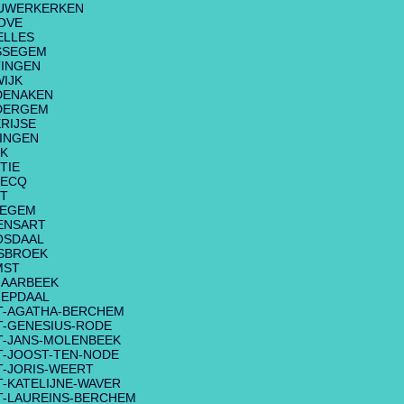
UWERKERKEN
OVE
ELLES
SSEGEM
INGEN
IJK
DENAKEN
DERGEM
RIJSE
INGEN
K
TIE
BECQ
T
LEGEM
ENSART
OSDAAL
SBROEK
MST
AARBEEK
EPDAAL
T-AGATHA-BERCHEM
T-GENESIUS-RODE
T-JANS-MOLENBEEK
T-JOOST-TEN-NODE
T-JORIS-WEERT
T-KATELIJNE-WAVER
T-LAUREINS-BERCHEM