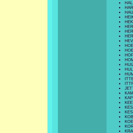
HAL
HA
HAU
HEI
HE
HE
HER
HE
HEV
HO
HOE
HO
HO
HUI
HU
HU
ITT
ITT
JET
KA
KAP
KE
KES
KES
KO
KO
KO
KRA