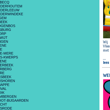
ABECQ
NDERHOUTEM
NDERLEEUW
NDERWINDEKE
GEM
BEEK
OGENBOS
SBURG
ORP
WIJT
NGEN
ENE
E
E-MERE
S-KWERPS
ENE
ERBEEK
ERBERG
RE
SBEEK
NSHOREN
NAPPE
VAL
IK
IMBERGEN
OT-BIJGAARDEN
ACHT
ASRODE