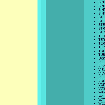
SIN
SIN
SIN
SIN
STE
STE
STE
STR
STR
TER
TER
TE
TIE
TOL
TUB
UKK
VEL
VIA
VIE
VIL
VLE
VOL
VO
VO
WA
WA
WA
WE