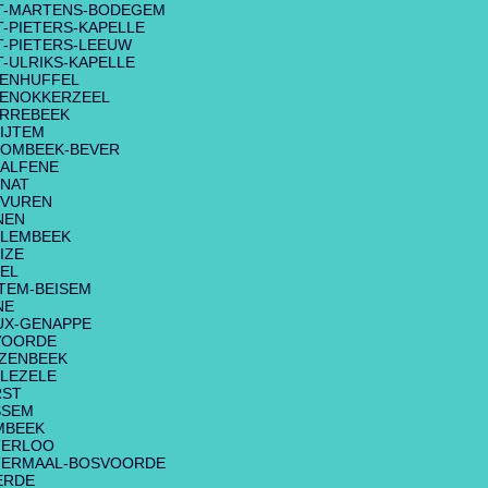
T-MARTENS-BODEGEM
T-PIETERS-KAPELLE
T-PIETERS-LEEUW
T-ULRIKS-KAPELLE
ENHUFFEL
ENOKKERZEEL
RREBEEK
IJTEM
OMBEEK-BEVER
ALFENE
NAT
RVUREN
NEN
LEMBEEK
IZE
EL
TEM-BEISEM
NE
UX-GENAPPE
VOORDE
ZENBEEK
LEZELE
RST
SSEM
MBEEK
TERLOO
TERMAAL-BOSVOORDE
ERDE