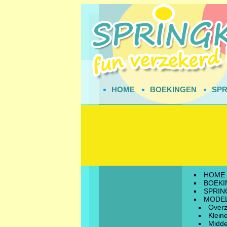
HOME
BOEKINGEN
SPR
HOME
BOEKI
SPRIN
MODE
Overz
Klein
Midde