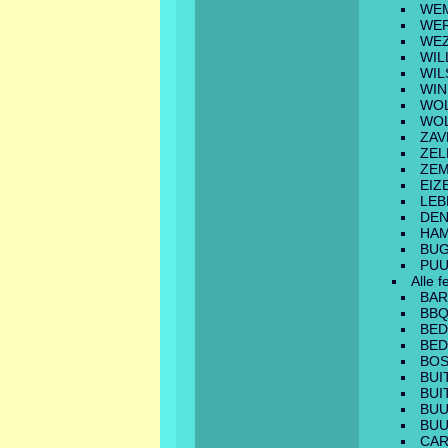
WE
WE
WE
WIL
WIL
WIN
WO
WO
ZA
ZEL
ZE
EIZ
LEB
DE
HA
BU
PU
Alle f
BA
BB
BED
BED
BO
BUI
BUI
BUU
BUU
CAR