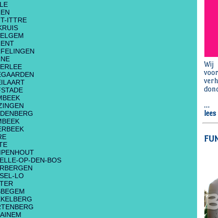
LE
REN
T-ITTRE
KRUIS
KELGEM
RENT
FELINGEN
RNE
ERLEE
EGAARDEN
ILAART
FSTADE
MBEEK
ZINGEN
LDENBERG
MBEEK
ERBEEK
RE
TE
MPENHOUT
ELLE-OP-DEN-BOS
ERBERGEN
SEL-LO
TER
BBEGEM
EKELBERG
RTENBERG
AINEM