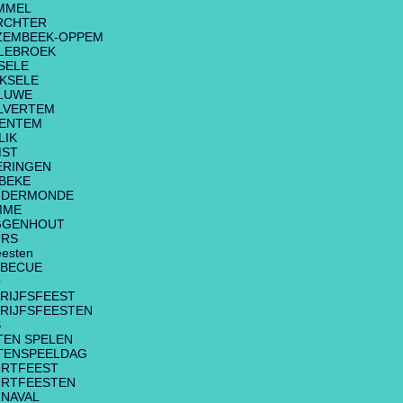
MMEL
RCHTER
ZEMBEEK-OPPEM
LEBROEK
SELE
KSELE
LUWE
LVERTEM
VENTEM
LIK
MST
ERINGEN
BEKE
NDERMONDE
MME
GGENHOUT
URS
eesten
RBECUE
Q
RIJFSFEEST
RIJFSFEESTEN
S
TEN SPELEN
TENSPEELDAG
RTFEEST
RTFEESTEN
NAVAL