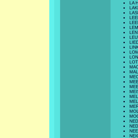
LA 
LAK
LAS
LEE
LEE
LEM
LEN
LEU
LIE
LIN
LO
LON
LOT
MA
MA
ME
ME
ME
MEI
ME
ME
ME
MO
MO
NED
NE
NEE
NEI