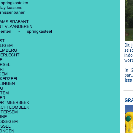
 springkastelen
play kussens
rnissenbanen
AMS BRABANT
T VLAANDEREN
enten - springkasteel
ST
LIGEM
SEMBERG
DERLECHT
E
RSEL
RT
GEM
KERZEEL
LINGEN
RG
RTEM
ER
ORTMEERBEEK
RCHTLOMBEEK
UTERSEM
INE
USSEGEM
SSEL
ZINGEN