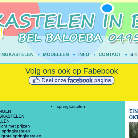
INGKASTELEN
MODELLEN
INFO
CONTACT
SI
springkastelen
NGEN
GKASTELEN
LLEN
icht met prijzen
e springkastelen
lgrote springkastelen