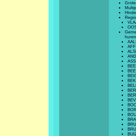
Grote
Multi
Hinde
Regio
VLA
OOS
Geme
huren
AAL
AFF
AL
AN
ASS
BEE
BEE
BEI
BEK
BEL
BE
BE
BEV
BO
BO
BO
BRA
BR
BRU
BUI