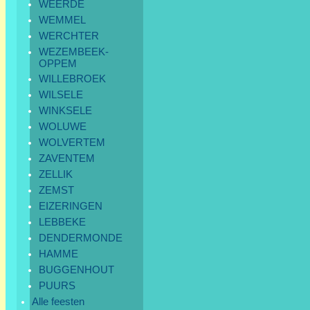
WEERDE
WEMMEL
WERCHTER
WEZEMBEEK-
OPPEM
WILLEBROEK
WILSELE
WINKSELE
WOLUWE
WOLVERTEM
ZAVENTEM
ZELLIK
ZEMST
EIZERINGEN
LEBBEKE
DENDERMONDE
HAMME
BUGGENHOUT
PUURS
Alle feesten