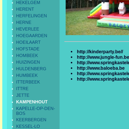
HEKELGEM
HERENT
HERFELINGEN
HERNE
HEVERLEE
HOEGAARDEN
HOEILAART
HOFSTADE
http://kinderparty.be//
HOMBEEK
http://www.jungle-fun.b
HUIZINGEN
http://www.springkaste
http://www.baloeba.be
HULDENBERG
http://www.springkastel
HUMBEEK
http://www.springkastel
ITTERBEEK
ITTRE
JETTE
KAMPENHOUT
KAPELLE-OP-DEN-
BOS
KEERBERGEN
KESSEL-LO