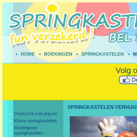
HOME
BOEKINGEN
SPRINGKASTELEN
M
SPRINGKASTELEN VERHUU
Overzicht met prijzen
Kleine springkastelen
Middelgrote
springkastelen