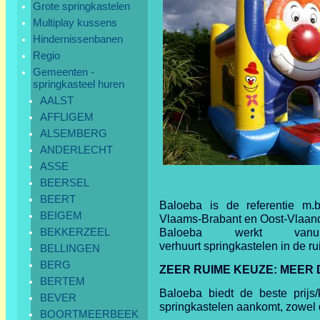
Grote springkastelen
Multiplay kussens
Hindernissenbanen
Regio
Gemeenten -
springkasteel huren
AALST
AFFLIGEM
ALSEMBERG
ANDERLECHT
ASSE
BEERSEL
BEERT
Baloeba is de referentie m.b
BEIGEM
Vlaams-Brabant en Oost-Vlaand
BEKKERZEEL
Baloeba werkt vanu
verhuurt springkastelen in de ru
BELLINGEN
BERG
ZEER RUIME KEUZE:
MEER 
BERTEM
Baloeba biedt de beste prijs/
BEVER
springkastelen aankomt, zowel q
BOORTMEERBEEK