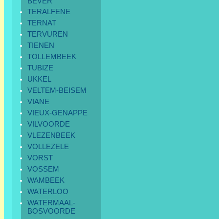
BEVER
TERALFENE
TERNAT
TERVUREN
TIENEN
TOLLEMBEEK
TUBIZE
UKKEL
VELTEM-BEISEM
VIANE
VIEUX-GENAPPE
VILVOORDE
VLEZENBEEK
VOLLEZELE
VORST
VOSSEM
WAMBEEK
WATERLOO
WATERMAAL-
BOSVOORDE