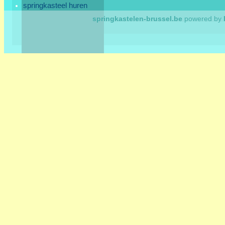
springkasteel huren
springkastelen-brussel.be
powered by