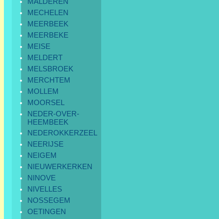
MALDEREN
MECHELEN
MEERBEEK
MEERBEKE
MEISE
MELDERT
MELSBROEK
MERCHTEM
MOLLEM
MOORSEL
NEDER-OVER-
HEEMBEEK
NEDEROKKERZEEL
NEERIJSE
NEIGEM
NIEUWERKERKEN
NINOVE
NIVELLES
NOSSEGEM
OETINGEN