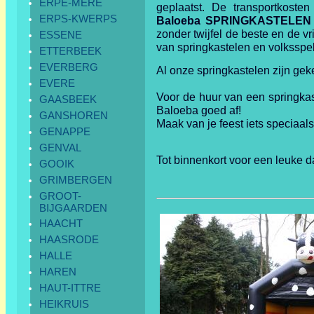
ERPE-MERE
geplaatst. De transportkosten
ERPS-KWERPS
Baloeba SPRINGKASTELEN
zonder twijfel de beste en de vr
ESSENE
van springkastelen en volksspe
ETTERBEEK
EVERBERG
Al onze springkastelen zijn geke
EVERE
Voor de huur van een springkast
GAASBEEK
Baloeba goed af!
GANSHOREN
Maak van je feest iets speciaals
GENAPPE
GENVAL
Tot binnenkort voor een leuke d
GOOIK
GRIMBERGEN
GROOT-
BIJGAARDEN
HAACHT
HAASRODE
HALLE
HAREN
HAUT-ITTRE
HEIKRUIS