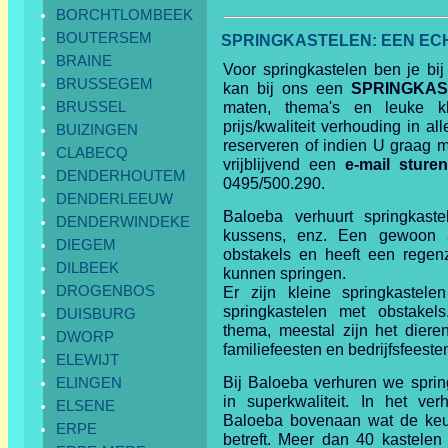
BORCHTLOMBEEK
BOUTERSEM
SPRINGKASTELEN: EEN ECH
BRAINE
Voor springkastelen ben je bij
BRUSSEGEM
kan bij ons een
SPRINGKAS
BRUSSEL
maten, thema's en leuke k
prijs/kwaliteit verhouding in all
BUIZINGEN
reserveren of indien U graag m
CLABECQ
vrijblijvend een
e-mail sture
DENDERHOUTEM
0495/500.290.
DENDERLEEUW
Baloeba verhuurt springkastel
DENDERWINDEKE
kussens, enz. Een gewoon
DIEGEM
obstakels en heeft een regenz
DILBEEK
kunnen springen.
DROGENBOS
Er zijn kleine springkastele
springkastelen met obstakels
DUISBURG
thema, meestal zijn het dieren
DWORP
familiefeesten en bedrijfsfeeste
ELEWIJT
Bij Baloeba verhuren we sprin
ELINGEN
in superkwaliteit. In het ver
ELSENE
Baloeba bovenaan wat de keuz
ERPE
betreft. Meer dan 40 kastele