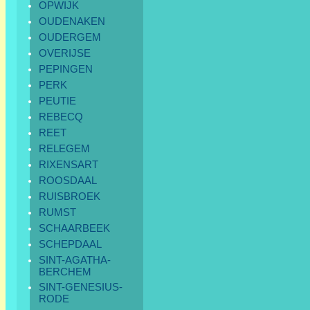
OPWIJK
OUDENAKEN
OUDERGEM
OVERIJSE
PEPINGEN
PERK
PEUTIE
REBECQ
REET
RELEGEM
RIXENSART
ROOSDAAL
RUISBROEK
RUMST
SCHAARBEEK
SCHEPDAAL
SINT-AGATHA-
BERCHEM
SINT-GENESIUS-
RODE