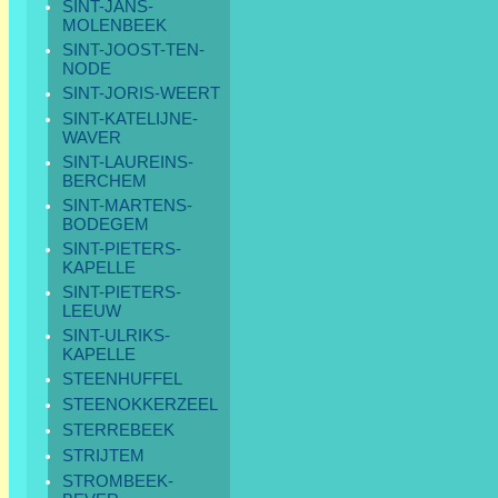
SINT-JANS-
MOLENBEEK
SINT-JOOST-TEN-
NODE
SINT-JORIS-WEERT
SINT-KATELIJNE-
WAVER
SINT-LAUREINS-
BERCHEM
SINT-MARTENS-
BODEGEM
SINT-PIETERS-
KAPELLE
SINT-PIETERS-
LEEUW
SINT-ULRIKS-
KAPELLE
STEENHUFFEL
STEENOKKERZEEL
STERREBEEK
STRIJTEM
STROMBEEK-