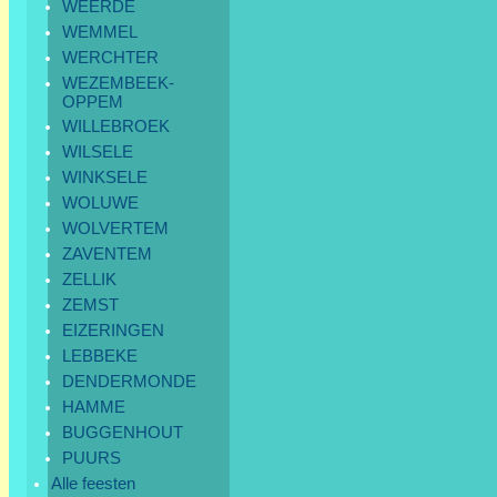
WEERDE
WEMMEL
WERCHTER
WEZEMBEEK-
OPPEM
WILLEBROEK
WILSELE
WINKSELE
WOLUWE
WOLVERTEM
ZAVENTEM
ZELLIK
ZEMST
EIZERINGEN
LEBBEKE
DENDERMONDE
HAMME
BUGGENHOUT
PUURS
Alle feesten