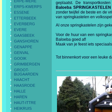
ERPE-MERE
geplaatst. De transportkosten
ERPS-KWERPS
Baloeba SPRINGKASTELEN
zonder twijfel de beste en de vr
ESSENE
van springkastelen en volksspe
ETTERBEEK
EVERBERG
Al onze springkastelen zijn geke
EVERE
Voor de huur van een springkast
GAASBEEK
Baloeba goed af!
GANSHOREN
Maak van je feest iets speciaals
GENAPPE
GENVAL
Tot binnenkort voor een leuke d
GOOIK
GRIMBERGEN
GROOT-
BIJGAARDEN
HAACHT
HAASRODE
HALLE
HAREN
HAUT-ITTRE
HEIKRUIS