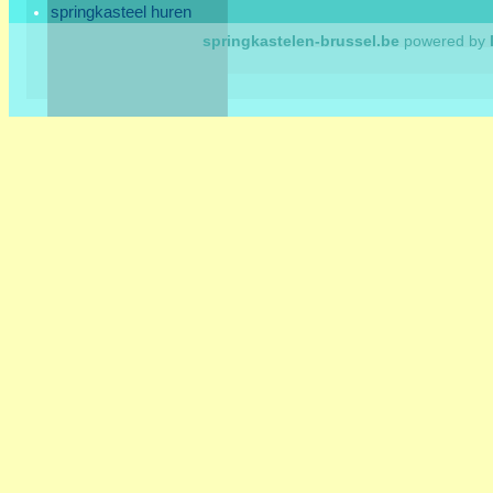
springkasteel huren
springkastelen-brussel.be
powered by