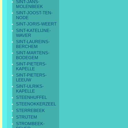
SINT-JANS-
MOLENBEEK
SINT-JOOST-TEN-
NODE
SINT-JORIS-WEERT
SINT-KATELIJNE-
WAVER
SINT-LAUREINS-
BERCHEM
SINT-MARTENS-
BODEGEM
SINT-PIETERS-
KAPELLE
SINT-PIETERS-
LEEUW
SINT-ULRIKS-
KAPELLE
STEENHUFFEL
STEENOKKERZEEL
STERREBEEK
STRIJTEM
STROMBEEK-