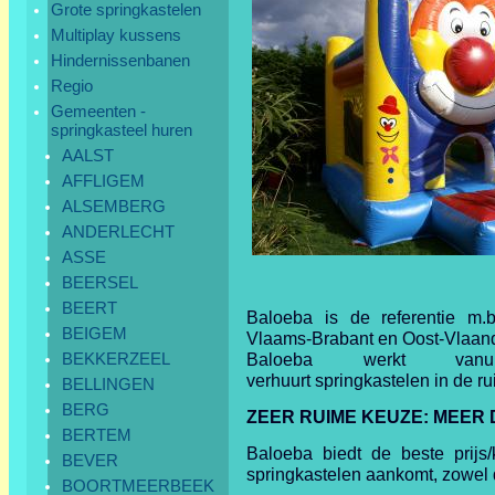
Grote springkastelen
Multiplay kussens
Hindernissenbanen
Regio
Gemeenten -
springkasteel huren
AALST
AFFLIGEM
ALSEMBERG
ANDERLECHT
ASSE
BEERSEL
BEERT
Baloeba is de referentie m.b
BEIGEM
Vlaams-Brabant en Oost-Vlaand
BEKKERZEEL
Baloeba werkt vanu
verhuurt springkastelen in de ru
BELLINGEN
BERG
ZEER RUIME KEUZE:
MEER 
BERTEM
Baloeba biedt de beste prijs/
BEVER
springkastelen aankomt, zowel q
BOORTMEERBEEK