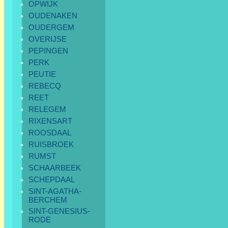
OPWIJK
OUDENAKEN
OUDERGEM
OVERIJSE
PEPINGEN
PERK
PEUTIE
REBECQ
REET
RELEGEM
RIXENSART
ROOSDAAL
RUISBROEK
RUMST
SCHAARBEEK
SCHEPDAAL
SINT-AGATHA-
BERCHEM
SINT-GENESIUS-
RODE