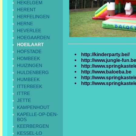
HEKELGEM
HERENT
HERFELINGEN
HERNE
HEVERLEE
HOEGAARDEN
HOEILAART
HOFSTADE
http://kinderparty.be//
HOMBEEK
http://www.jungle-fun.b
HUIZINGEN
http://www.springkaste
http://www.baloeba.be
HULDENBERG
http://www.springkastel
HUMBEEK
http://www.springkastel
ITTERBEEK
ITTRE
JETTE
KAMPENHOUT
KAPELLE-OP-DEN-
BOS
KEERBERGEN
KESSEL-LO