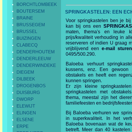
BORCHTLOMBEEK
BOUTERSEM
SPRINGKASTELEN: EEN ECH
BRAINE
Voor springkastelen ben je bij
BRUSSEGEM
kan bij ons een
SPRINGKAS
BRUSSEL
maten, thema's en leuke k
prijs/kwaliteit verhouding in all
BUIZINGEN
reserveren of indien U graag m
CLABECQ
vrijblijvend een
e-mail sture
DENDERHOUTEM
0495/500.290.
DENDERLEEUW
Baloeba verhuurt springkastel
DENDERWINDEKE
kussens, enz. Een gewoon
DIEGEM
obstakels en heeft een regenz
DILBEEK
kunnen springen.
DROGENBOS
Er zijn kleine springkastele
springkastelen met obstakels
DUISBURG
thema, meestal zijn het dieren
DWORP
familiefeesten en bedrijfsfeeste
ELEWIJT
Bij Baloeba verhuren we sprin
ELINGEN
in superkwaliteit. In het ver
ELSENE
Baloeba bovenaan wat de keuz
ERPE
betreft. Meer dan 40 kastele