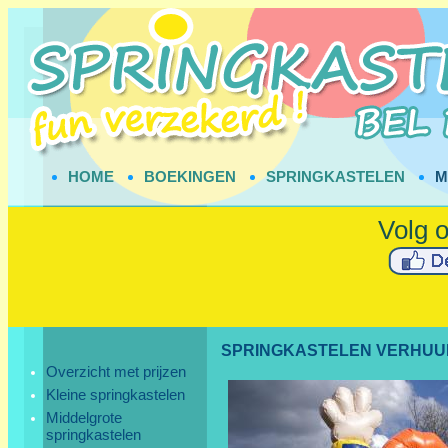
HOME
BOEKINGEN
SPRINGKASTELEN
M
SPRINGKASTELEN VERHUU
Overzicht met prijzen
Kleine springkastelen
Middelgrote
springkastelen