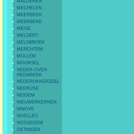
MALDEREN
MECHELEN
MEERBEEK
MEERBEKE
MEISE
MELDERT
MELSBROEK
MERCHTEM
MOLLEM
MOORSEL
NEDER-OVER-
HEEMBEEK
NEDEROKKERZEEL
NEERIJSE
NEIGEM
NIEUWERKERKEN
NINOVE
NIVELLES
NOSSEGEM
OETINGEN