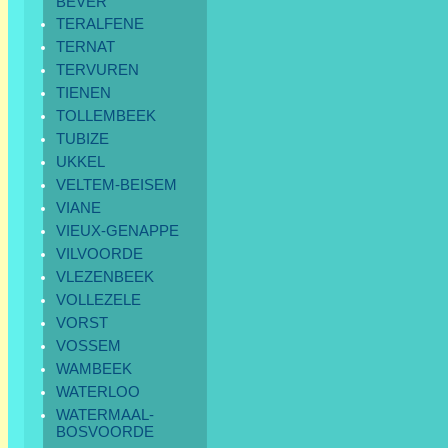
BEVER
TERALFENE
TERNAT
TERVUREN
TIENEN
TOLLEMBEEK
TUBIZE
UKKEL
VELTEM-BEISEM
VIANE
VIEUX-GENAPPE
VILVOORDE
VLEZENBEEK
VOLLEZELE
VORST
VOSSEM
WAMBEEK
WATERLOO
WATERMAAL-
BOSVOORDE