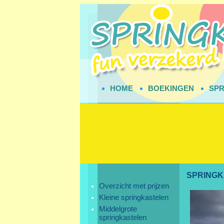
HOME
BOEKINGEN
SPR
SPRING
Overzicht met prijzen
Kleine springkastelen
Middelgrote
springkastelen