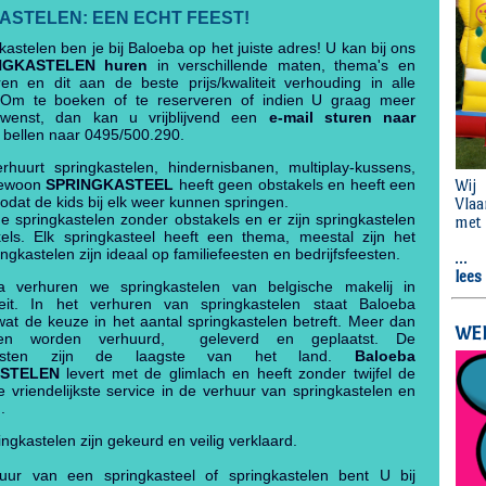
ASTELEN: EEN ECHT FEEST!
kastelen ben je bij Baloeba op het juiste adres! U kan bij ons
NGKASTELEN huren
in verschillende maten, thema's en
ren en dit aan de beste prijs/kwaliteit verhouding in alle
eit! Om te boeken of te reserveren of indien U graag meer
 wenst, dan kan u vrijblijvend een
e-mail sturen naar
 bellen naar 0495/500.290.
rhuurt springkastelen, hindernisbanen, multiplay-kussens,
gewoon
SPRINGKASTEEL
heeft geen obstakels en heeft een
zodat de kids bij elk weer kunnen springen.
ine springkastelen zonder obstakels en er zijn springkastelen
els. Elk springkasteel heeft een thema, meestal zijn het
ingkastelen zijn ideaal op familiefeesten en bedrijfsfeesten.
a verhuren we springkastelen van belgische makelij in
teit. In het verhuren van springkastelen staat Baloeba
at de keuze in het aantal springkastelen betreft. Meer dan
len worden verhuurd, geleverd en geplaatst. De
tkosten zijn de laagste van het land.
Baloeba
ASTELEN
levert met de glimlach en heeft zonder twijfel de
 vriendelijkste service in de verhuur van springkastelen en
.
ingkastelen zijn gekeurd en veilig verklaard.
ur van een springkasteel of springkastelen bent U bij