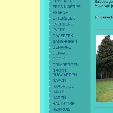
ERPE-MERE
Baloeba go
Maak van je
ERPS-KWERPS
ESSENE
Tot binnenk
ETTERBEEK
EVERBERG
EVERE
GAASBEEK
GANSHOREN
GENAPPE
GENVAL
GOOIK
GRIMBERGEN
GROOT-
BIJGAARDEN
HAACHT
HAASRODE
HALLE
HAREN
HAUT-ITTRE
HEIKRUIS