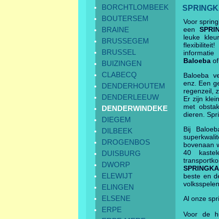
BORCHTLOMBEEK
SPRINGK
BOUTERSEM
Voor spring
BRAINE
een
SPRI
leuke kleu
BRUSSEGEM
flexibilit
BRUSSEL
informatie
Baloeba
of
BUIZINGEN
CLABECQ
Baloeba ve
enz. Een 
DENDERHOUTEM
regenzeil, 
DENDERLEEUW
Er zijn kle
met obstak
DENDERWINDEKE
dieren. Spr
DIEGEM
Bij Baloeb
DILBEEK
superkwali
DROGENBOS
bovenaan w
40 kaste
DUISBURG
transpor
DWORP
SPRINGK
ELEWIJT
beste en de
volksspelen
ELINGEN
ELSENE
Al onze spr
ERPE
Voor de hu