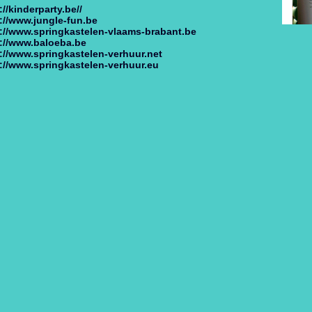
://kinderparty.be//
://www.jungle-fun.be
://www.springkastelen-vlaams-brabant.be
p://www.baloeba.be
://www.springkastelen-verhuur.net
://www.springkastelen-verhuur.eu