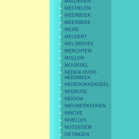
MALDEREN
MECHELEN
MEERBEEK
MEERBEKE
MEISE
MELDERT
MELSBROEK
MERCHTEM
MOLLEM
MOORSEL
NEDER-OVER-
HEEMBEEK
NEDEROKKERZEEL
NEERIJSE
NEIGEM
NIEUWERKERKEN
NINOVE
NIVELLES
NOSSEGEM
OETINGEN