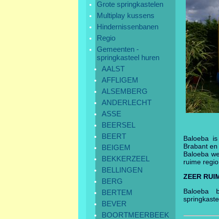
Grote springkastelen
Multiplay kussens
Hindernissenbanen
Regio
Gemeenten -
springkasteel huren
AALST
AFFLIGEM
ALSEMBERG
ANDERLECHT
ASSE
BEERSEL
BEERT
Baloeba is
Brabant en
BEIGEM
Baloeba we
BEKKERZEEL
ruime regio
BELLINGEN
ZEER RUI
BERG
Baloeba b
BERTEM
springkaste
BEVER
BOORTMEERBEEK