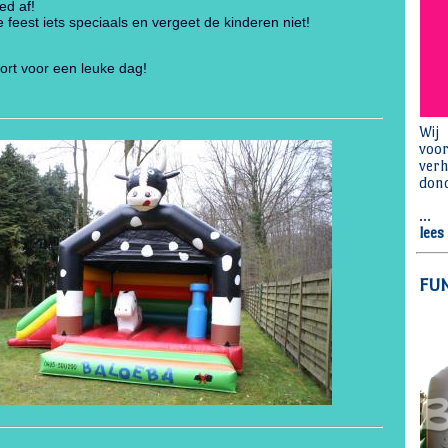
ed af!
 feest iets speciaals en vergeet de kinderen niet!
ort voor een leuke dag!