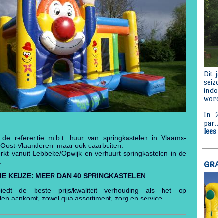
 de referentie m.b.t. huur van springkastelen in Vlaams-
 Oost-Vlaanderen, maar ook daarbuiten.
rkt vanuit Lebbeke/Opwijk en verhuurt springkastelen in de
.
ME KEUZE:
MEER DAN 40 SPRINGKASTELEN
iedt de beste prijs/kwaliteit verhouding als het op
len aankomt, zowel qua assortiment, zorg en service.