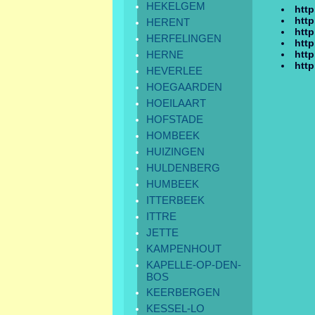
HEKELGEM
http
http
HERENT
http
HERFELINGEN
htt
HERNE
http
http
HEVERLEE
HOEGAARDEN
HOEILAART
HOFSTADE
HOMBEEK
HUIZINGEN
HULDENBERG
HUMBEEK
ITTERBEEK
ITTRE
JETTE
KAMPENHOUT
KAPELLE-OP-DEN-
BOS
KEERBERGEN
KESSEL-LO