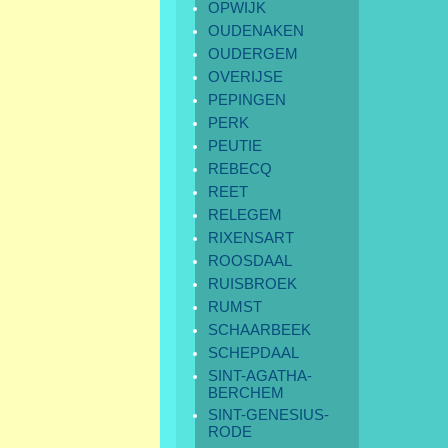
OPWIJK
OUDENAKEN
OUDERGEM
OVERIJSE
PEPINGEN
PERK
PEUTIE
REBECQ
REET
RELEGEM
RIXENSART
ROOSDAAL
RUISBROEK
RUMST
SCHAARBEEK
SCHEPDAAL
SINT-AGATHA-
BERCHEM
SINT-GENESIUS-
RODE